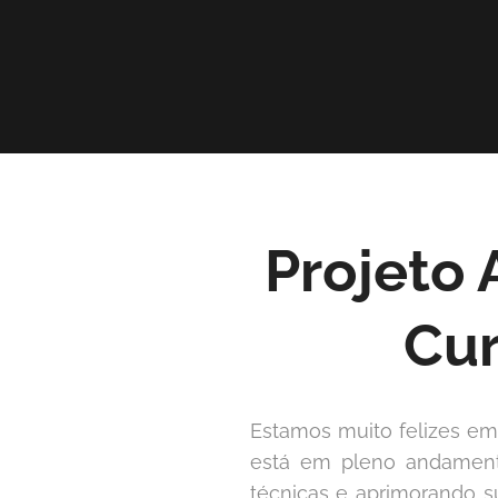
Projeto 
Cur
Estamos muito felizes em
está em pleno andamento
técnicas e aprimorando su