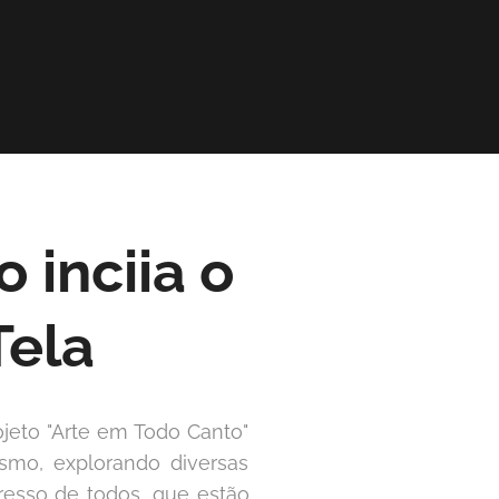
 inciia o
Tela
jeto "Arte em Todo Canto"
smo, explorando diversas
gresso de todos, que estão