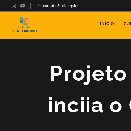
contato@felc.org.br
INÍCIO
CU
Projeto
inciia 