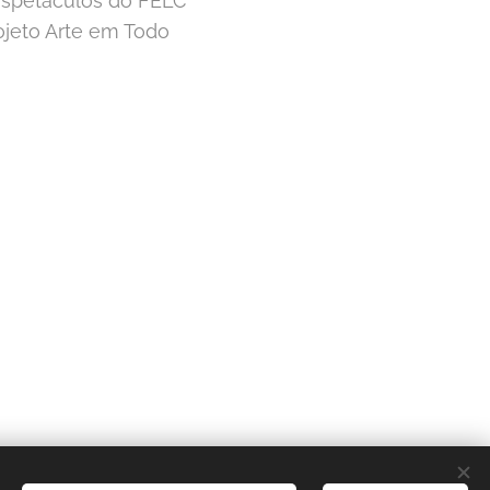
 espetáculos do FELC
ojeto Arte em Todo