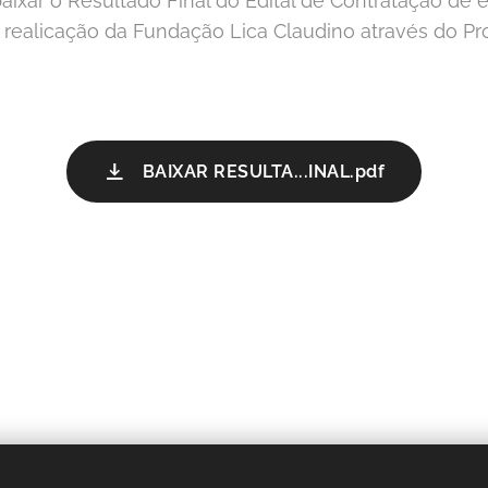
baixar o Resultado Final do Edital de Contratação de
m realicação da Fundação Lica Claudino através do Pr
BAIXAR RESULTA...INAL.pdf