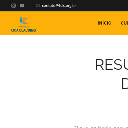
contato@felc.org.br
INÍCIO
CU
RESU